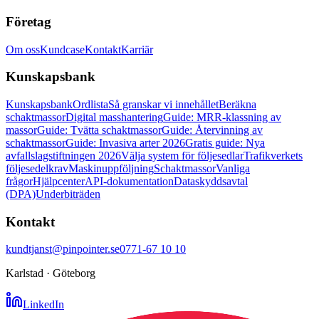
Företag
Om oss
Kundcase
Kontakt
Karriär
Kunskapsbank
Kunskapsbank
Ordlista
Så granskar vi innehållet
Beräkna
schaktmassor
Digital masshantering
Guide: MRR-klassning av
massor
Guide: Tvätta schaktmassor
Guide: Återvinning av
schaktmassor
Guide: Invasiva arter 2026
Gratis guide: Nya
avfallslagstiftningen 2026
Välja system för följesedlar
Trafikverkets
följesedelkrav
Maskinuppföljning
Schaktmassor
Vanliga
frågor
Hjälpcenter
API-dokumentation
Dataskyddsavtal
(DPA)
Underbiträden
Kontakt
kundtjanst@pinpointer.se
0771-67 10 10
Karlstad · Göteborg
LinkedIn