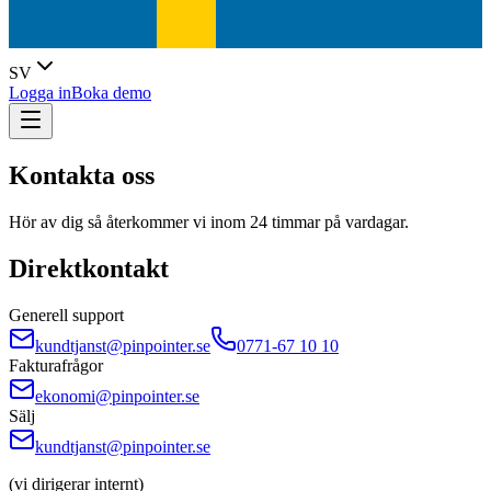
SV
Logga in
Boka demo
Kontakta oss
Hör av dig så återkommer vi inom 24 timmar på vardagar.
Direktkontakt
Generell support
kundtjanst@pinpointer.se
0771-67 10 10
Fakturafrågor
ekonomi@pinpointer.se
Sälj
kundtjanst@pinpointer.se
(
vi dirigerar internt
)