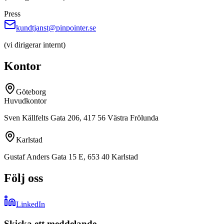
Press
kundtjanst@pinpointer.se
(
vi dirigerar internt
)
Kontor
Göteborg
Huvudkontor
Sven Källfelts Gata 206, 417 56 Västra Frölunda
Karlstad
Gustaf Anders Gata 15 E, 653 40 Karlstad
Följ oss
LinkedIn
Skicka ett meddelande