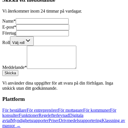
Vi återkommer inom 24 timmar på vardagar.
Namn
*
E-post
*
Företag
Roll
Välj roll
Meddelande
*
Skicka
Vi använder dina uppgifter för att svara på din förfrågan. Inga
utskick utan ditt godkännande.
Plattform
För beställare
För entreprenörer
För mottagare
För kommuner
För
konsulter
Funktioner
Regelefterlevnad
Digitala
avtal
Myndighetsrapporter
Priser
Drivmedelsrapportering
Klassning av
massor →