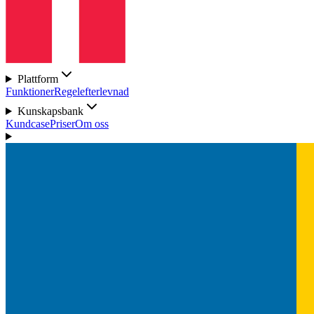
Plattform
Funktioner
Regelefterlevnad
Kunskapsbank
Kundcase
Priser
Om oss