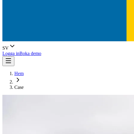
SV
Logga in
Boka demo
Hem
Case