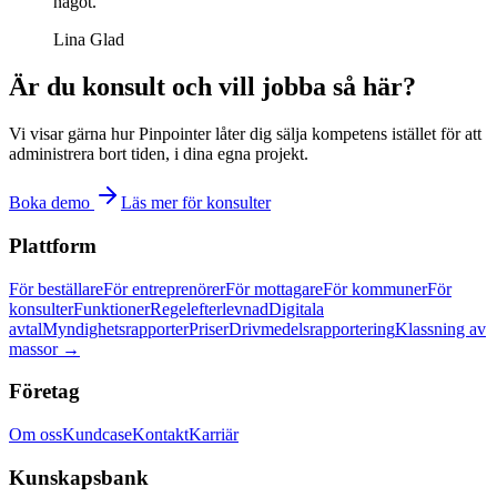
något."
Lina Glad
Är du konsult och vill jobba så här?
Vi visar gärna hur Pinpointer låter dig sälja kompetens istället för att
administrera bort tiden, i dina egna projekt.
Boka demo
Läs mer för konsulter
Plattform
För beställare
För entreprenörer
För mottagare
För kommuner
För
konsulter
Funktioner
Regelefterlevnad
Digitala
avtal
Myndighetsrapporter
Priser
Drivmedelsrapportering
Klassning av
massor →
Företag
Om oss
Kundcase
Kontakt
Karriär
Kunskapsbank