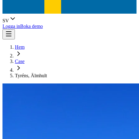
SV
Logga in
Boka demo
Hem
Case
Tyréns, Älmhult