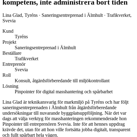
kompetens, inte administrera bort tiden
Lina Glad, Tyréns · Saneringsentreprenad i Älmhult · Trafikverket,
Svevia
Kund
Tyréns
Projekt
Saneringsentreprenad i Älmhult
Beställare
Trafikverket
Entreprenör
Svevia
Roll
Konsult, åtgärdsförberedande till miljökontrollant
Lösning
Pinpointer för digital masshantering och spårbarhet
Lina Glad är teknikansvarig för markmiljö på Tyréns och har följt
saneringsentreprenaden i Älmhult från åtgärdsförberedande
undersökningar till nuvarande byggplatsuppföljning. När det var
dags att välja verktyg för masshanteringen rekommenderade hon
Pinpointer till entreprenören Svevia. Inte för att hennes uppdrag
krävde det, utan för att hon ville fortsätta jobba digitalt, transparent
och fullt spårbart hela vägen.