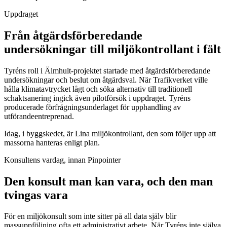
Uppdraget
Från åtgärdsförberedande
undersökningar till miljökontrollant i fält
Tyréns roll i Älmhult-projektet startade med åtgärdsförberedande
undersökningar och beslut om åtgärdsval. När Trafikverket ville
hålla klimatavtrycket lågt och söka alternativ till traditionell
schaktsanering ingick även pilotförsök i uppdraget. Tyréns
producerade förfrågningsunderlaget för upphandling av
utförandeentreprenad.
Idag, i byggskedet, är Lina miljökontrollant, den som följer upp att
massorna hanteras enligt plan.
Konsultens vardag, innan Pinpointer
Den konsult man kan vara, och den man
tvingas vara
För en miljökonsult som inte sitter på all data själv blir
massuppföljning ofta ett administrativt arbete. När Tyréns inte själva