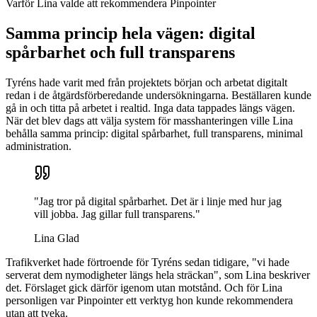
Varför Lina valde att rekommendera Pinpointer
Samma princip hela vägen: digital
spårbarhet och full transparens
Tyréns hade varit med från projektets början och arbetat digitalt
redan i de åtgärdsförberedande undersökningarna. Beställaren kunde
gå in och titta på arbetet i realtid. Inga data tappades längs vägen.
När det blev dags att välja system för masshanteringen ville Lina
behålla samma princip: digital spårbarhet, full transparens, minimal
administration.
"Jag tror på digital spårbarhet. Det är i linje med hur jag
vill jobba. Jag gillar full transparens."
Lina Glad
Trafikverket hade förtroende för Tyréns sedan tidigare, "vi hade
serverat dem nymodigheter längs hela sträckan", som Lina beskriver
det. Förslaget gick därför igenom utan motstånd. Och för Lina
personligen var Pinpointer ett verktyg hon kunde rekommendera
utan att tveka.