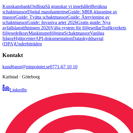
Kunskapsbank
Ordlista
Så granskar vi innehållet
Beräkna
schaktmassor
Digital masshantering
Guide: MRR-klassning av
massor
Guide: Tvätta schaktmassor
Guide: Återvinning av
schaktmassor
Guide: Invasiva arter 2026
Gratis guide: Nya
avfallslagstiftningen 2026
Välja system för följesedlar
Trafikverkets
följesedelkrav
Maskinuppföljning
Schaktmassor
Vanliga
frågor
Hjälpcenter
API-dokumentation
Dataskyddsavtal
(DPA)
Underbiträden
Kontakt
kundtjanst@pinpointer.se
0771-67 10 10
Karlstad · Göteborg
LinkedIn