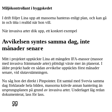
Miljökontrollant i byggskedet
I drift följer Lina upp att massorna hanteras enligt plan, och kan gå
in och titta i realtid när hon vill.
När invasiva arter dök upp, ett konkret exempel
Avvikelsen syntes samma dag, inte
månader senare
Mitt i projektet upptäckte Lina att mängden IFA-massor (massor
med invasiva främmande arter) plötsligt växte mer än planerat. I
äldre projekt hade en sådan avvikelse upptäckts först månader
senare, vid slutavstämningen.
Nu såg hon det direkt i Pinpointer. Ett samtal med Svevia samma
dag förklarade hela bilden, massorna krävde annan hantering än
ursprungsplanen på grund av invasiva arter. Underlaget låg redan
dokumenterat, lass för lass.